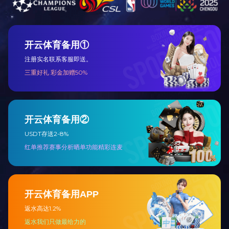
友情链接：
米兰（中国）体育官方网站库存布料公司
收购库存
北京布料米兰（中国）体
育官方网站公司
米兰（中国）体育官方网站布料边角料
上海布料米兰（中国）体育官方
网站公司
杭州布料米兰（中国）体育官方网站公司
米兰（中国）体育官方网站库存辅料
厂家
会员卡管理系统
收购库存鞋材面料
树脂收购
收购油漆原料
废旧油漆
天津钢管集团
收购
油漆涂料收购
机械设备
联系电话
13773091007 / 18662408263
库存布料米兰（中国）体育官方网站
https://shtbhs.com/
米兰（中国）体育官方网站库存辅料
https://m.shtbhs.com/
沪公网安备31012002006806号
备案号：
沪ICP备2025144135号-2
Copyright © 米兰（中国）体育官方网站 版权所有
乐动手机注册
|
乐动在线（中国）唯一官方网站
|
九游平台
|
AYX官网
|
乐动（中国）官方网站
|
安博体育_安博体育官方网站_ANBOSPORT
|