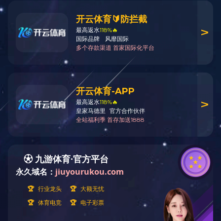
米兰（中国）体育官方网站库存电子产品的有效方法：环保再利用
库存电子产品米兰（中国）体育官方网站秘籍：打造环保品牌新标杆
米兰（中国）体育官方网站库存电子产品：解锁潜在价值的关键步骤
如何米兰（中国）体育官方网站库存电子产品并为企业带来新机遇