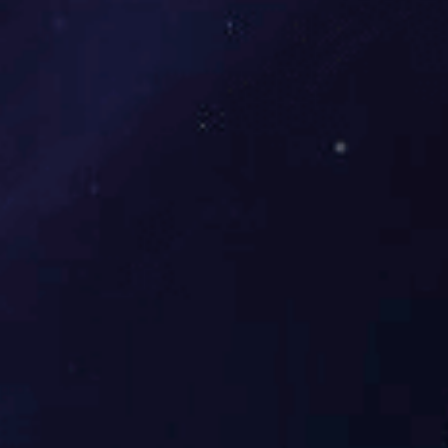
方网站布料库存，米兰（中国）体育官方网站布料边角料，库存处理布米兰（中
国）体育官方网站服务。
上海米兰（中国）体育官方网站布料电话：137-7309-1007 咨询米兰（中国）体
育官方网站布料多少钱一吨
高价米兰（中国）体育官方网站布料网站：/
高速快捷
评估团队
免费报价
上门提货
ABOUT US
公司简介
米兰（中国）体育官方网站
库存布料米兰（中国）体育官方网站公司简介：专业米兰（中国）体育官方网站
库存布料公司网站有哪些服务？长期大量米兰（中国）体育官方网站布料厂家全