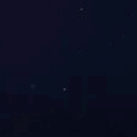
国上门高价米兰（中国）体育官方网站。上海库存布料米兰（中国）体育官方网
站电话号码24小时报价。服装面料米兰（中国）体育官方网站市场网站平台可米
兰（中国）体育官方网站处理布料，高价米兰（中国）体育官方网站库存、积
压、抵债、清仓、处理布。高价米兰（中国）体育官方网站仓库库存印染、纺
织、真丝、针织、牛仔、纯棉、化纤、全涤、涤纶、尼龙、印花、白坯、布匹、
坯布、色织、亚麻、雪纺、帆布
库存服装米兰（中国）体育官方网站公司收购
。
库存衣服、泳衣、毛衣、时装、羽绒服、裤子。服装辅料米兰（中国）体育官方
网站分为：纱线、缝纫线、拉链、鸭绒、鹅绒、羽绒、织带、松紧带、棉纱、皮
革、皮料、橡筋、真皮、家纺、废旧五金。上海库存辅料米兰（中国）体育官方
网站地址有哪些：上海、广东、广州、深圳、北京、江苏、苏州、常熟、张家
港、无锡、江阴、南京、南通、如皋、常州、浙江、义乌、杭州、金华、东阳、
嘉兴、成都、山东、宁波、温州、绍兴、柯桥、天津、武汉、郑州、河北、石家
庄、安徽、合肥、重庆、沈阳、西安、福建、江西、大连布料米兰（中国）体育
官方网站站点。米兰（中国）体育官方网站面料电话、米兰（中国）体育官方网
站布料电话见本网站。
MORE+