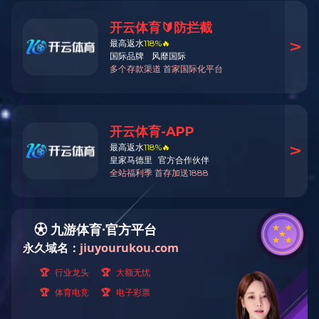
AC Milan网上商城详细地址
AC Milan营业时间
AC Milan攻略，哪里最便宜！
AC Milan在哪里？求详细地址？