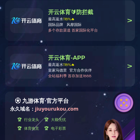
一、阜阳南方箱包城
地址：安徽省阜阳市颖泉区人民西路浙江商贸城106号。