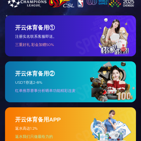
虽然以下市场可能不是专门的箱包批发市场，但也可能有一些
箱包
商
家入驻，值得一探：
阜阳农产品中心批发市场：位于安徽省阜阳市颍州区阜南路2号，主要
经营农产品，但也可能有一些与农产品相关的箱包或包装材料商家。
阜阳河滨工艺品批发市场：位于阜阳市市辖区阜阳市河滨路，主要经
营工艺品，但也可能有一些与工艺品包装或展示相关的箱包产品。
综上所述，阜阳的箱包批发市场主要集中在颖泉区的人民西路浙江商
贸城附近，其中阜阳南方箱包城是较为知名的专业市场。此外，阜阳
国际商贸城也是一个规模较大、品种齐全的批发市场，值得一去。对
于想要采购箱包的商家和消费者来说，可以根据自己的需求和时间安
排选择合适的市场进行采购。
长尾关键词——沈阳箱包批发市场，阜阳箱包批发市场，河北箱包批
发市场，白沟箱包批发市场，浙江箱包批发市场，宁波箱包批发市
场，
上海箱包批发市场
/xb/