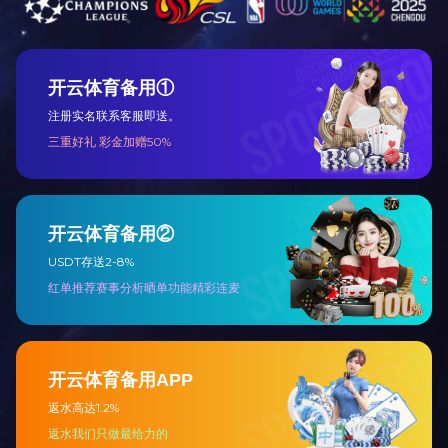
网站多少钱一公斤
浙江棉纱米兰（中国）体育官方网站
温州棉纱米兰（中国）体育官方
上海纱线米兰（中国）体育
网站
东莞纱线米兰（中国）体育官方网站
废棉纱的处理方法
官方网站
友情链接：
米兰（中国）体育官方网站库存
库存辅料米兰（中国）体育官方网站公司
库
存辅料米兰（中国）体育官方网站电话
米兰（中国）体育官方网站布料的平台
米兰（中
国）体育官方网站纺织厂废纱
收废纱的联系方式
废棉纱米兰（中国）体育官方网站价格
表
无锡纱线米兰（中国）体育官方网站
江阴纱线米兰（中国）体育官方网站
杭州纱线米
兰（中国）体育官方网站
常州纱线米兰（中国）体育官方网站
求购纱线信息网
纱线求购
信息平台
米兰（中国）体育官方网站库存布料
库存布料米兰（中国）体育官方网站价
格
米兰（中国）体育官方网站库存布料电话
收购库存布料图片
米兰（中国）体育官方网
站库存辅料公司
联系电话
13773091007 / 18662408263
库存布料米兰（中国）体育官方网站
https://shtbhs.com/