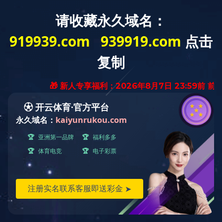
服装厂家 印染厂家 一手货源 行情报价
上门看货/洽谈价格/高价米兰（中国）体育官方网站/平价销售/装卸一条龙服务
辅料米兰（中国）体育官方网站
40支涡流纺人棉纱当前米兰（中国）体育官方网站价格解析与优质厂家选择指南
人棉纱与纯棉纱的区别全解析——棉纱米兰（中国）体育官方网站厂家深度解读