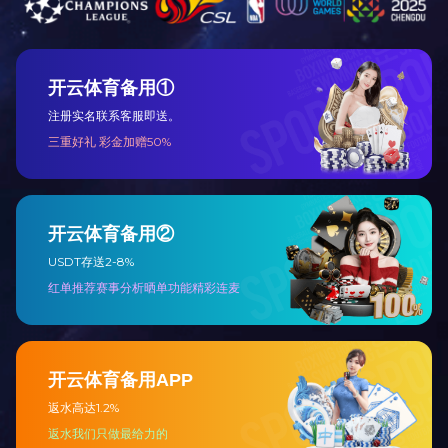
友情链接：
米兰（中国）体育官方网站库存布料公司
收购库存
北京布料米兰（中国）体
育官方网站公司
米兰（中国）体育官方网站布料边角料
上海布料米兰（中国）体育官方
网站公司
杭州布料米兰（中国）体育官方网站公司
米兰（中国）体育官方网站库存辅料
厂家
会员卡管理系统
收购库存鞋材面料
树脂收购
收购油漆原料
废旧油漆
天津钢管集团
收购
油漆涂料收购
机械设备
联系电话
13773091007 / 18662408263
库存布料米兰（中国）体育官方网站
https://shtbhs.com/
米兰（中国）体育官方网站库存辅料
https://m.shtbhs.com/
沪公网安备31012002006806号
备案号：
沪ICP备2025144135号-2
Copyright © 米兰（中国）体育官方网站 版权所有
乐动手机注册
|
乐动在线（中国）唯一官方网站
|
九游平台
|
AYX官网
|
乐动（中国）官方网站
|
安博体育_安博体育官方网站_ANBOSPORT
|