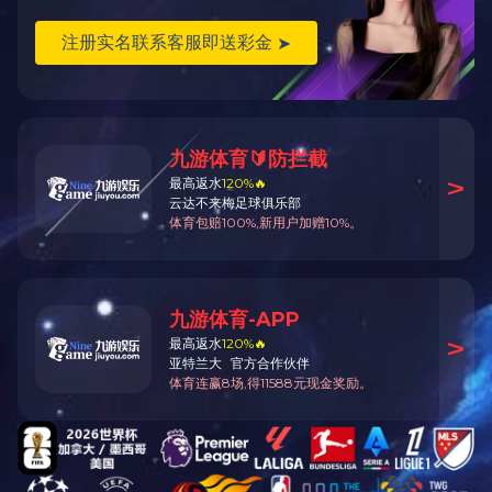
量上我们没有较多的要求，只要你有库存，我们就可以大量进行米兰
（中国）体育官方网站，可以为你们解决尾货......
大型米兰（中国）体育官方网站库存布料公司生意越做越大_大型库存布料米兰（中国）体育官方网站市场
2022-01-11 18:12:58
今天遇到一个多年不见的朋友，闲聊之余说我的生意越做越大了，其
实大型米兰（中国）体育官方网站库存布料公司多大才算是大型呢？
这个也没有什么定律的，但是遇到大的处理库存布料厂家就没有办法
搞定了，人家货多如果没有雄厚的资金势力是没有办法收购的，遇到
那样的情况就得需要一家大型米兰（中国）体育官方网站布料公司合
作了。...
米兰（中国）体育官方网站库存布料公司-疫情期间-一车难求憋疯物流老板
2022-04-07 15:14:07
米兰（中国）体育官方网站库存布料公司在没有生意的时候会愁的不
得了，每天需要支付店面租金，仓库的租金，哪怕仓库里一卷布料都
没有，仓库的租金也是一分不能少给的，仓库租金都是每年支付一次
的，从来不会有减免的道理。这次上海米兰（中国）体育官方网站面
料公司遇到了一个大订单，差不多有二十几吨的库存布料处理，经过
几番洽谈终于达成了协......
米兰（中国）体育官方网站布料厂家视频-米兰（中国）体育官方网站库存布料公司祈福视频-工厂实拍视频
2022-04-07 15:22:31