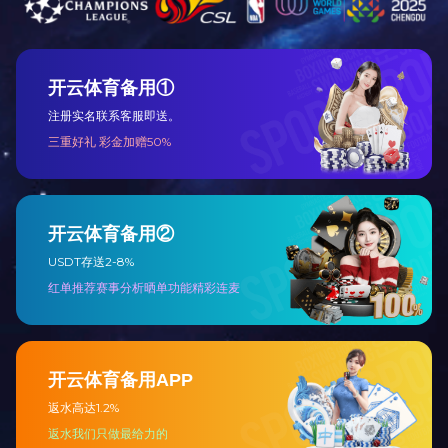
今年米兰（中国）体育官方网站布料厂家的生意大不如之前，工人难
招工，工价也太贵，而且工厂里也接不到订单，就算有订单也不敢
接，因为目前疫情的原因，每家每户都是大门紧关，别想说开工了，
先保命要紧了，米兰（中国）体育官方网站布料公司也是如此，外地
有库存布料处理的厂家联系了都不敢前去看货，更别说成交了，如果
在继续这样下去，我们库......
库存布料米兰（中国）体育官方网站的发展业务路供不应求-常熟米兰（中国）体育官方网站库存布料公司
2022-05-03 16:16:21
书签：库存布料米兰（中国）体育官方网站，米兰（中国）体育官方
网站库存布料，库存布料收购，库存布料处理，库存布料批发，米兰
（中国）体育官方网站库存布料公司，收购库存布料公司，库存布料
米兰（中国）体育官方网站公司，库存布料米兰（中国）体育官方网
站电话，库存布料米兰（中国）体育官方网站电话，库存布料米兰
（中国）体育官方网站价格供不应求的产品才是商家最愿意看到的，
如果生产剩下的废料依然能够产生价值，那么我想这样的厂家一定会
高......
米兰（中国）体育官方网站粗纺面料-米兰（中国）体育官方网站精纺布料-米兰（中国）体育官方网站毛呢面料-米兰（中国）体育官方网站库存布料公司
2022-10-20 22:17:20
毛呢面料分为粗纺毛呢，也分为精纺毛呢，也有半精纺毛呢面料，半
精纺就是一半的成份是含毛的，另一半的其他材质的织物，也是大家