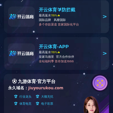
米兰（中国）体育官方网站库存辅料
https://m.shtbhs.com/
沪公网安备31012002006806号
备案号：
沪ICP备2025144135号-2
Copyright © 米兰（中国）体育官方网站 版权所有
乐动手机注册
|
乐动在线（中国）唯一官方网站
|
九游平台
|
AYX官网
|
乐动（中国）官方网站
|
安博体育_安博体育官方网站_ANBOSPORT
|
九游官方(中国)总部
|
乐竞官网
|
星空在线平台
|