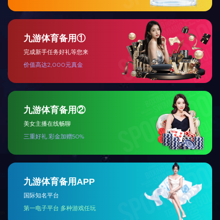
行焚烧，把布料垃圾完全烧掉，留下纯铜的铜米，然后经过氧化，去
污......
废旧拉链米兰（中国）体育官方网站市场在哪里-裤子拉链米兰（中国）体育官方网站-废旧拉链米兰（中国）体育官方网站厂家
2023-11-05 02:45:29
答：废旧拉链米兰（中国）体育官方网站市场是一个不断发展的行
业，可以在许多地方找到米兰（中国）体育官方网站废旧拉链的渠
道。以下是一些可能的裤子拉链米兰（中国）体育官方网站市场：1.
线上米兰（中国）体育官方网站平台：许多废旧拉链米兰（中国）体
育官方网站平台都在互联网上提供服务。这些平台通常有完善的米兰
（中国）体育官方网站流程和评估系统，可以快速、安全地米兰（中
国）体育官方网站废旧拉链。...
联系电话
13773091007 / 18662408263