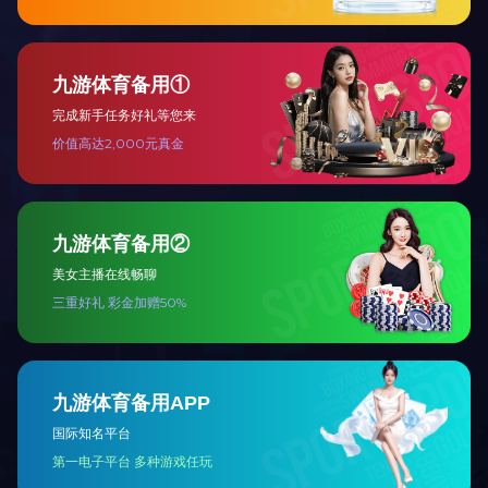
提供电话米兰（中国）体育官方网站服务，每天24小时开机，同城2
小时内到达，让旧衣物得到再次利用。杭州布......
简单、快捷、高效的布料米兰（中国）体育官方网站，杭州布料米兰（中国）体育官方网站公司等你来合作！
2024-05-03 12:52:51
随着环保意识的不断提高，越来越多的人开始关注废旧布料的处理问
题。其实，布料米兰（中国）体育官方网站并不复杂，只要找到一家
专业的米兰（中国）体育官方网站公司，就可以轻松实现废布料的再
利用。杭州布料米兰（中国）体育官方网站公司就是这样一家值得信
赖的企业，他们提供简单、快捷、高效的布料米兰（中国）体育官方
网站服务，厂家坐等收钱，让您轻松告别废旧布料带来的困扰。...
联系电话
13773091007 / 18662408263
库存布料米兰（中国）体育官方网站
https://shtbhs.com/