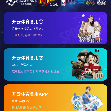
随着社会经济的发展，人们的生活水平不断提高，对于物质消费的需
求也在不断增长。然而，随之而来的是大量的废弃物产生，其中包括
各种皮革布料。这些废弃的皮革布料如果没有得到妥善处理，不仅会
占用大量的土地资源，还会对环境造成严重污染。因此，皮革布料米
兰（中国）体育官方网站市场逐渐兴起，成为了环保事业的重要组
成......
针织布料米兰（中国）体育官方网站项目：香饽饽般的市场供不应求，杭州布料米兰（中国）体育官方网站公司引领行业新风尚
2024-05-03 12:35:58
随着环保意识的提升和可持续发展理念的深入人心，越来越多的企业
开始关注废弃物资的再利用。其中，针织布料米兰（中国）体育官方
网站项目已经成为了炙手可热的投资领域，吸引了大量投资者的目
光。在这个领域，杭州布料米兰（中国）体育官方网站公司以其卓越
的技术和专业的服务，率先领跑，使得市场上对于针织布料米兰（中
国）体育官方网站的需求远远超过供应。...
绿色生活，从布料米兰（中国）体育官方网站开始——杭州布料米兰（中国）体育官方网站公司电话开通，24小时服务，同城2小时内到达
2024-05-03 12:41:17
随着社会的发展和人们生活水平的提高，越来越多的物品被更新换
代，其中包括我们的衣物。然而，这些旧衣物并没有完全消失，而是
进入了另一个循环——布料米兰（中国）体育官方网站。杭州布料米
兰（中国）体育官方网站公司正是为了解决这个问题而成立的，他们