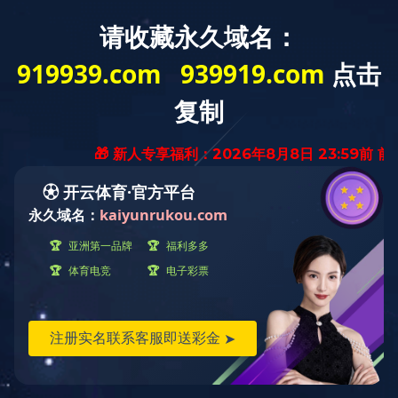
服装厂家 印染厂家 一手货源 行情报价
上门看货/洽谈价格/高价米兰（中国）体育官方网站/平价销售/装卸一条龙服务
搜索
库存绒布米兰（中国）体育官方网站厂家：为环保事业贡献力量-杭州布料米兰（中国）体育官方网站公司
2023-11-12 17:09:00
随着社会的发展和人们生活水平的提高，越来越多的人开始关注环保
问题，而库存绒布米兰（中国）体育官方网站厂家正是在这样的背景
下应运而生。作为一家专业从事库存绒布米兰（中国）体育官方网
站、处理和再利用的企业，杭州布料米兰（中国）体育官方网站公司
致力于为企业和社会提供环保、高效、专业的服务，为我们的地球家
园贡献一份力量。...