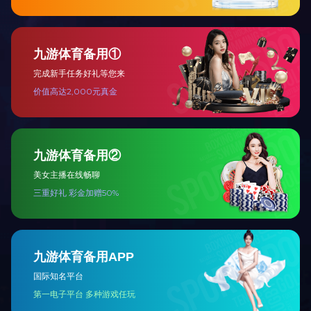
单了解一下这两种羽绒的基本特性。灰鸭绒和白鸭绒都是羽绒服装和
寝具中常用的填充材料，它们的保暖性能、轻盈度以及蓬松度都备受
青睐。然而，在颜色和一些细微的质量差别上，两者存在不同，这也
影响了它们的米兰（中国）体育官方网站......
### 灰鸭绒与白鸭绒：价格及米兰（中国）体育官方网站详解
2025-01-21 11:14:46
在冬季服装的制作中，羽绒作为重要的保暖材料之一，被广泛应用于
各类羽绒服饰中。而不同种类的羽绒，其保暖性能和市场价格也有所
不同。本文将详细介绍灰鸭绒和白鸭绒的特性、价格差异，以及海宁
羽绒收购公司的米兰（中国）体育官方网站流程。...
联系电话
13773091007 / 18662408263
库存布料米兰（中国）体育官方网站
https://shtbhs.com/