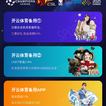
常熟羽绒米兰（中国）体育官方网站厂家：专业纯白鸭绒与灰鸭绒的高效米兰（中国）体育官方网站服务
2024-12-26 00:06:41
在江苏省苏州市的常熟区，这里的羽绒米兰（中国）体育官方网站厂
家以专业和高效的服务著称，它们专注于提供纯白鸭绒和灰鸭绒的米
兰（中国）体育官方网站服务。这些企业不仅致力于环保事业，库存
服装米兰（中国）体育官方网站公司/sgkcfz/通过米兰（中国）体育官
方网站再利用羽绒资源减少浪费，而且还为羽绒制品行业提供了重要
的......
鸭绒米兰（中国）体育官方网站多少钱一斤，灰鸭绒米兰（中国）体育官方网站价格@上海羽绒米兰（中国）体育官方网站公司
2025-01-21 10:19:23
在当前的环保背景下，资源循环利用成为了一种趋势和必要。羽绒服
作为冬季常见的保暖服饰，其米兰（中国）体育官方网站处理也日益
受到重视。米兰（中国）体育官方网站作为专业的羽绒米兰（中国）
体育官方网站公司，提供了关于鸭绒特别是灰鸭绒的米兰（中国）体
育官方网站服务。本文将深入介绍鸭绒米兰（中国）体育官方网站的
价格、影响因素以及上海腾布贸易的专业服务。...
灰鸭绒米兰（中国）体育官方网站多少钱一斤？白鸭绒米兰（中国）体育官方网站价格@安徽羽绒米兰（中国）体育官方网站厂家
2025-01-21 10:26:30
### 灰鸭绒与白鸭绒的米兰（中国）体育官方网站市场行情分析在探
讨灰鸭绒和白鸭绒的米兰（中国）体育官方网站价格之前，我们先简