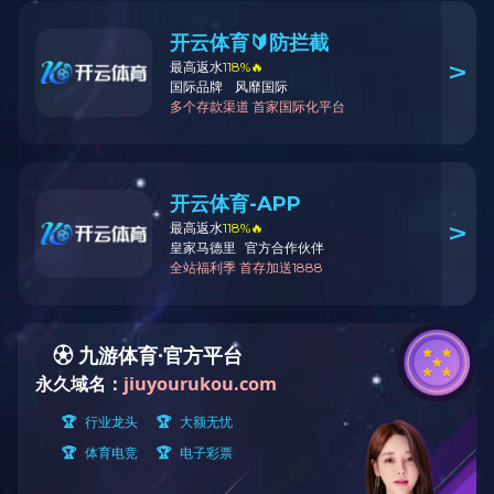
白鸭绒米兰（中国）体育官方网站_灰鸭绒米兰（中国）体育官方网站_羽绒米兰（中国）体育官方网站多少钱一斤_米兰（中国）体育官方网站羽绒厂家
2021-03-25 08:53:41
说到了库存鸭绒米兰（中国）体育官方网站，我就想笑，请原谅的我
的无知与任性，小的时候坐在自己家里弄的窗台上就会听见一些山东
人或者是安徽人在大街上叫喊着，“库存鸭绒米兰（中国）体育官方网
站”，“库存鸭毛米兰（中国）体育官方网站”赶紧拿出来卖，山东人说
话都特点，在这里也无法描述出来，我就感觉是喊的收J毛，比我大几
岁的哥们就说，哪里有那么J巴毛卖......
白鸭绒米兰（中国）体育官方网站_灰鸭绒米兰（中国）体育官方网站_羽绒米兰（中国）体育官方网站多少钱一斤_米兰（中国）体育官方网站羽绒厂家
2021-03-25 08:53:41
做任何事情都是有一些技巧的，如果没有经验和技巧那么你无论做什
么事情都会十分的吃力。特别是库存鸭绒米兰（中国）体育官方网站
公司，如果没有技巧，那么你肯定会大亏，特亏的，因为库存鸭绒米
兰（中国）体育官方网站行业里的门道太多了，水十分的深，不和你
讲解肯定不懂，师傅领进门，修行在个人，你自己可以思量一下，如
何才能辨认白鸭绒，灰......
白鸭绒米兰（中国）体育官方网站_灰鸭绒米兰（中国）体育官方网站_羽绒米兰（中国）体育官方网站多少钱一斤_米兰（中国）体育官方网站羽绒厂家
2021-03-25 08:53:41
说来也够奇怪的了，为什么库存羽绒米兰（中国）体育官方网站公司
只收那些达标的羽绒，什么国标和非标羽绒，因为国标羽绒能够达到
GJ检验标准，而且做出来的衣服也不会漏绒，而不发表的羽绒会有一