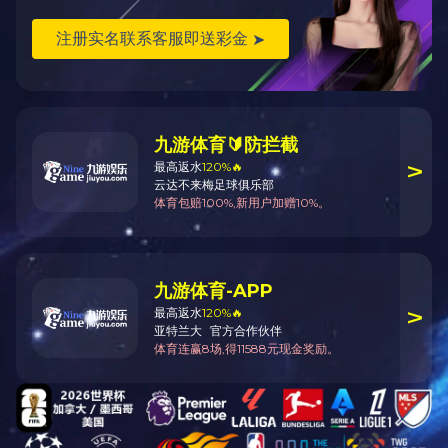
些粗糙的梗，放在衣服里面一定会冒出来，你想想看，一样花钱买的
衣服，如果冒绒，你心里会舒畅的吗？当然了，这样不达标的羽
绒......
白鸭绒的保暖性如何-90鸭绒米兰（中国）体育官方网站-米兰（中国）体育官方网站库存鸭绒-库存鸭绒米兰（中国）体育官方网站公司
2022-04-11 16:47:07
关键词：90鸭绒米兰（中国）体育官方网站公司，90鸭绒米兰（中
国）体育官方网站价格，90鸭绒米兰（中国）体育官方网站电话，米
兰（中国）体育官方网站库存鸭绒，收购库存鸭绒，库存鸭绒米兰
（中国）体育官方网站公司，库存鸭绒米兰（中国）体育官方网站厂
家，库存鸭绒米兰（中国）体育官方网站价格。正文解读：如何鉴别
白鸭绒的保暖程度？白鸭绒比灰鸭绒品质对比，许多人的情感上认为
雪白颜色的，总比灰色的品质好些，实际上并要不然。回答非常
简......
白鹅绒、灰鹅绒、白鸭绒、灰鸭绒有什么区别-库存羽绒米兰（中国）体育官方网站公司
2022-04-11 16:57:57
标签：白鹅绒米兰（中国）体育官方网站厂家、灰鹅绒米兰（中国）
体育官方网站工厂、白鸭绒米兰（中国）体育官方网站公司、灰鸭绒
米兰（中国）体育官方网站价格、鹅鸭绒米兰（中国）体育官方网站
电话，库存羽绒米兰（中国）体育官方网站公司，库存羽绒米兰（中
国）体育官方网站电话，库存羽绒米兰（中国）体育官方网站价格，