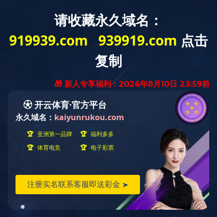
服装厂家 印染厂家 一手货源 行情报价
上门看货/洽谈价格/高价米兰（中国）体育官方网站/平价销售/装卸一条龙服务
搜索
白鸭绒米兰（中国）体育官方网站_灰鸭绒米兰（中国）体育官方网站_羽绒米兰（中国）体育官方网站多少钱一斤_米兰（中国）体育官方网站羽绒厂家
2021-03-25 08:53:41
说到了羽绒不懂的人就很疑惑，还以为是那种没有处理过的羽毛，在
这里讲述的羽绒米兰（中国）体育官方网站公司是专门收那些处理过
的羽绒，羽绒和羽毛之间是有很大区别的，羽毛是在鸭子，大鹅身上
才退下来的羽毛，中间有个粗的梗，而且是硬梗，这着是原料，是没
有经过处理的，而羽绒是梗下面区域的细小绒毛，这才是精品，经
过......