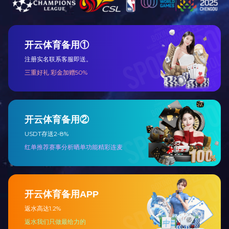
羽绒米兰（中国）体育官方网站多少钱一斤正文解读：白鹅绒、灰鹅
绒、白鸭绒、灰鸭绒有什么区别？羽绒被填充料成份必不可少为
100％羽绒服翎毛，且绒子含量大于50％，羽......
灰白鸭绒米兰（中国）体育官方网站价格：环保与时尚的完美结合-杭州羽绒米兰（中国）体育官方网站厂家
2023-11-16 11:57:18
在我们的日常生活中，时尚与环保是两个看似截然不同，但实则紧密
相连的概念。当我们谈论到“灰白鸭绒米兰（中国）体育官方网站”
时，我们不仅是在讨论环保，也是在探索如何在保持时尚的同时，实
现可持续发展。 首先，让我们来理解一下什么是灰白鸭绒。这种优质
的鸭绒来源于那些已经被人们穿过的灰色羽绒服。通常，这些衣
物......
纯白鸭绒米兰（中国）体育官方网站-杭州羽绒米兰（中国）体育官方网站-安徽鹅绒米兰（中国）体育官方网站-上海羽绒米兰（中国）体育官方网站厂家
2023-11-16 14:40:55
导语：随着人们对环保意识的不断提高，越来越多的废品得到了再利
用。纯白鸭绒米兰（中国）体育官方网站正是这样一种环保与时尚完
美结合的方式，让我们一起探讨它的魅力所在吧！一、纯白鸭绒米兰
（中国）体育官方网站的意义1. 减少资源浪费纯白鸭绒的生产过程
中，会产生大量的废水、废气和废弃物。通过米兰（中国）体育官方
网站利用这些废弃的鸭绒，可以大大减少对......