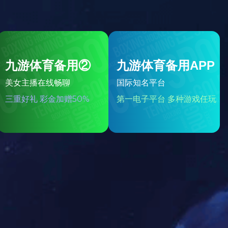
（中国）体育官方网站多少钱一斤_米兰（中国）体育官方网站羽绒厂家
2021-03-25 08:53:41
站，我就想笑，请原谅的我的无知与任性，小的时候坐在自
者是安徽人在大街上叫喊着，“库存鸭绒米兰（中国）体育
官方网站”赶紧拿出来卖，山东人说话都特点，在这里也无法
的哥们就说，哪里有那么J巴毛卖......
了解详情
（中国）体育官方网站多少钱一斤_米兰（中国）体育官方网站羽绒厂家
2021-03-25 08:53:41
经验和技巧那么你无论做什么事情都会十分的吃力。特别是
，如果没有技巧，那么你肯定会大亏，特亏的，因为库存鸭
道太多了，水十分的深，不和你讲解肯定不懂，师傅领进
能辨认白鸭绒，灰......
了解详情