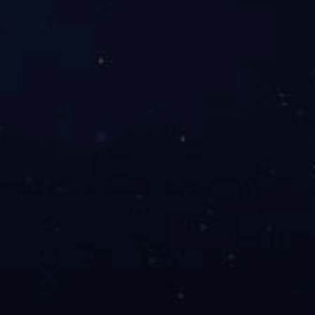
绒，自然此外，也有冰岛绒鸭产的黑绒这些。相对而
了解详情
官方网站价格-90鸭绒米兰（中国）体育官方网站公司
2022-04-11 17:03:31
厂家，90鸭绒米兰（中国）体育官方网站价格，90鸭绒米
兰（中国）体育官方网站电话，90鸭绒米兰（中国）体育
国）体育官方网站多少钱一斤正文解读：如何把羽绒服里得
别着急着拿来日晒，由于太阳照射会让羽绒衣的尼龙布料掉
......
了解详情
库存布料米兰（中国）体育官方网站
https://shtbhs.com/