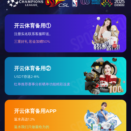
米兰（中国）体育官方网站库存布料行业分析—收购库存布料行业案
例分析- 为了更好地理解库存布料收购的实际运作和效果，米兰（中
国）体育官方网站以下是几个具体的行业案例分析：1. 案例一：国内
知名运动品牌的成功转型一家国内知名的运动品牌由于库存布料米兰
（中国）体育官方网站市场策略调整，导致大量冬季运动装备的专用
布料积压。...
联系电话
13773091007 / 18662408263
库存布料米兰（中国）体育官方网站
https://shtbhs.com/
米兰（中国）体育官方网站库存辅料
https://m.shtbhs.com/
沪公网安备31012002006806号
备案号：
沪ICP备2025144135号-2
Copyright © 米兰（中国）体育官方网站 版权所有