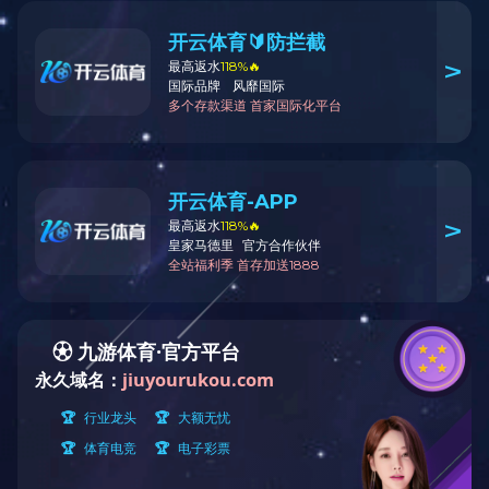
米兰（中国）体育官方网站库存布料这一行业的知名度并不很高，但
在沪浙一带，浙江米兰（中国）体育官方网站布料已经十分火热。各
地大大小小的服装厂或制衣厂，在生产中会产生不计其数的剩余布
料，这些库存布料，不仅是极大的资源浪费，也存在着厂家头痛的空
间占用问题。故而像浙江这样服装厂居多的地方，也就顺势产生了米
兰（中国）体育官方网站库存布料的行业。...
大量收购库存布处理布料的原因有哪些因素，详细说明一下。
2025-04-27 07:09:10
在布料行业，库存处理是一个常见且重要的任务。无论是面向制造
商、批发商还是零售商，大量收购库存布用于处理布料都有其明确的
原因。...
上海库存布料米兰（中国）体育官方网站价格持续上涨，行业前景如何？
2025-04-20 07:04:12
嗨，亲爱的读者朋友们！今天我们要聊一聊一个炙手可热的话题——
上海库存布料米兰（中国）体育官方网站价格的持续上涨，以及这个
行业的前景如何。相信大家对于这个话题都有所耳闻，今天我们就来
深入了解一下。首先，让我们先来谈一谈上海库存布料米兰（中国）
体育官方网站价格持续上涨的背后原因。近年来，上海的纺织行业发
展迅猛，市场需求不断......